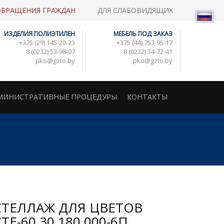
ОБРАЩЕНИЯ ГРАЖДАН
ДЛЯ СЛАБОВИДЯЩИХ
ИЗДЕЛИЯ ПОЛИЭТИЛЕН
МЕБЕЛЬ ПОД ЗАКАЗ
+375 (29) 145-20-23
+375 (44) 753-95-17
8 (0232) 53-98-07
8 (0232) 34-72-41
pko@gzto.by
pko@gzto.by
МИНИСТРАТИВНЫЕ ПРОЦЕДУРЫ
КОНТАКТЫ
СТЕЛЛАЖ ДЛЯ ЦВЕТОВ
ТЕ-60.30.180.000-6П